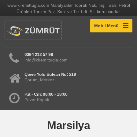
www.kiremittugla.com Malatyalılar Toprak Nak. İnş. Taah. Petrol
Ürünleri Turizm Paz. San. ve Tic. Ldt. Şti. kuruluşudur.
Mobil Menü
0364 212 57 98
info@kiremittugla.com
Çevre Yolu Bulvarı No: 219
Çorum, Merkez
Pzt - Cmt 08:00 - 18:00
Pazar Kapalı
Marsilya