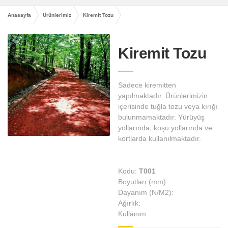
Anasayfa
Ürünlerimiz
Kiremit Tozu
Kiremit Tozu
Sadece kiremitten
yapılmaktadır. Ürünlerimizin
içerisinde tuğla tozu veya kırığı
bulunmamaktadır. Yürüyüş
yollarında, koşu yollarında ve
kortlarda kullanılmaktadır.
Kodu:
T001
Boyutları (mm):
Dayanım (N/M2):
Ağırlık:
Kullanım: