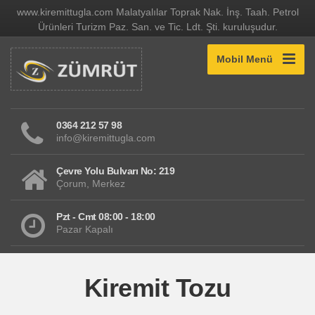
www.kiremittugla.com Malatyalılar Toprak Nak. İnş. Taah. Petrol
Ürünleri Turizm Paz. San. ve Tic. Ldt. Şti. kuruluşudur.
Mobil Menü
0364 212 57 98
info@kiremittugla.com
Çevre Yolu Bulvarı No: 219
Çorum, Merkez
Pzt - Cmt 08:00 - 18:00
Pazar Kapalı
Kiremit Tozu