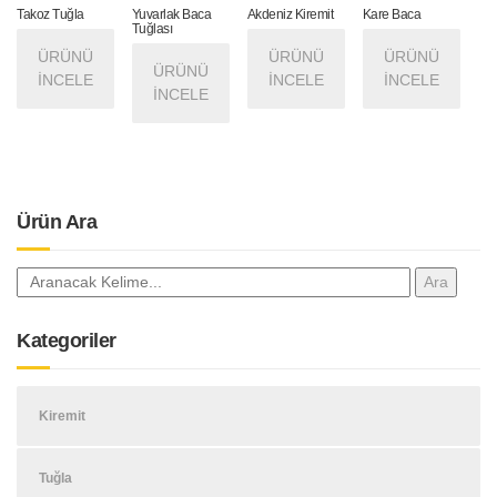
Takoz Tuğla
Yuvarlak Baca
Akdeniz Kiremit
Kare Baca
Tuğlası
ÜRÜNÜ
ÜRÜNÜ
ÜRÜNÜ
ÜRÜNÜ
İNCELE
İNCELE
İNCELE
İNCELE
Ürün Ara
Kategoriler
Kiremit
Tuğla